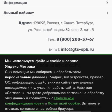
Информация
Личный кабинет
Адрес
:
198095, Россия, г. Санкт-Петербург,
ул. Розенштейна, дом 39, корп. 3, лит. В
8 (800) 200-37-67
Тел.:
info@gts-spb.ru
E-mail:
Мы используем файлы cookie и сервис
ПОЛНАЯ ВЕРСИЯ САЙТА
Яндекс.Метрика
С их помощью мы собираем и обрабатываем
персональные данные
(IP-адрес, тип устройства, браузер,
ОС, информацию о действиях на сайте) для анализа
посещаемости и улучшения работы сайта. Нажимая
ГОРТОРГСНАБ СПб
© 2026
Все права защищены.
Производство продажа складского оборудования: металлических
«Согласен», вы даёте добровольное согласие на обработку
стеллажей, металлических шкафов, штабелеров, тележек, талей,
тельферов, лебедок и пр.
этих данных в соответствии с
Политикой
Информация на сайте носит исключительно информационный
конфиденциальности
и
Политикой cookie
. Вы можете
характер и не может считаться публичной офертой, которая
определяется положениями статьи 437 (п.2) ГК РФ. Для получения
отозвать согласие в настройках браузера.
подробной информации об имеющихся товарах и ценах