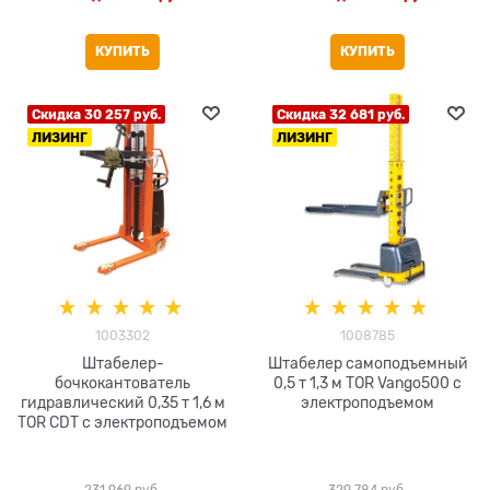
КУПИТЬ
КУПИТЬ
Скидка 30 257 руб.
Скидка 32 681 руб.
ЛИЗИНГ
ЛИЗИНГ
1003302
1008785
Штабелер-
Штабелер самоподъемный
бочкокантователь
0,5 т 1,3 м TOR Vango500 с
гидравлический 0,35 т 1,6 м
электроподъемом
TOR CDT с электроподъемом
231 969
 руб.
329 784
 руб.