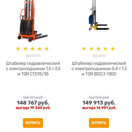
12915351
1004916
Штабелер гидравлический
Штабелер гидравлический
с электроподъемом 1,5 т 3,5
с электроподъемом 0,4 т 1,3
м TOR CTD15/35
м TOR BDDJ-1300
168 107
 руб.
164 904
 руб.
148 767
 руб.
149 913
 руб.
выгода
19 340 руб.
выгода
14 991 руб.
КУПИТЬ
КУПИТЬ