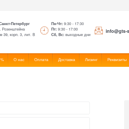
 Санкт-Петербург
Пн-Чт:
9:30 - 17:30
. Розенштейна
Пт:
9:30 - 17:00
info@gts-
м 39, корп. 3, лит. В
Сб, Вс:
выходные дни
 %
О нас
Оплата
Доставка
Лизинг
Реквизиты