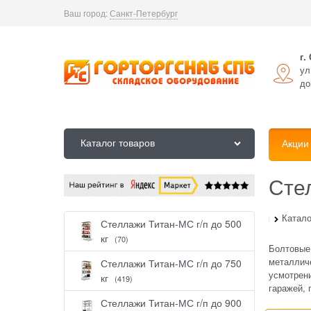
Ваш город:
Санкт-Петербург
г.
ул
до
Каталог товаров
Акции
Сте
Главная
Катало
Стеллажи Титан-МС г/п до 500
кг
(70)
Болтовые
металлич
Стеллажи Титан-МС г/п до 750
усмотрени
кг
(419)
гаражей, 
Стеллажи Титан-МС г/п до 900