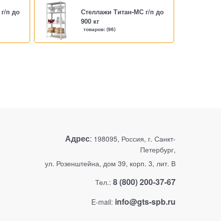
г/п до
Стеллажи Титан-МС г/п до
900 кг
(96)
Адрес
:
198095, Россия, г. Санкт-
Петербург,
ул. Розенштейна, дом 39, корп. 3, лит. В
8 (800) 200-37-67
Тел.:
info@gts-spb.ru
E-mail: