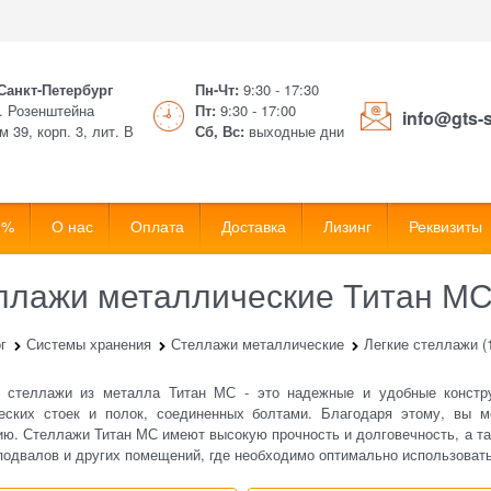
 Санкт-Петербург
Пн-Чт:
9:30 - 17:30
. Розенштейна
Пт:
9:30 - 17:00
info@gts-
м 39, корп. 3, лит. В
Сб, Вс:
выходные дни
 %
О нас
Оплата
Доставка
Лизинг
Реквизиты
ллажи металлические Титан М
г
Системы хранения
Стеллажи металлические
Легкие стеллажи (1
 стеллажи из металла Титан МС - это надежные и удобные констру
еских стоек и полок, соединенных болтами. Благодаря этому, вы м
ю. Стеллажи Титан МС имеют высокую прочность и долговечность, а та
подвалов и других помещений, где необходимо оптимально использовать