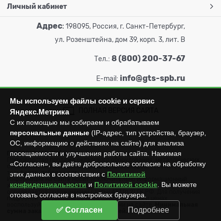
Личный кабинет
Адрес
:
198095, Россия, г. Санкт-Петербург,
ул. Розенштейна, дом 39, корп. 3, лит. В
8 (800) 200-37-67
Тел.:
info@gts-spb.ru
E-mail:
Мы используем файлы cookie и сервис
ПОЛНАЯ ВЕРСИЯ САЙТА
Яндекс.Метрика
С их помощью мы собираем и обрабатываем
персональные данные
(IP-адрес, тип устройства, браузер,
ОС, информацию о действиях на сайте) для анализа
посещаемости и улучшения работы сайта. Нажимая
ГОРТОРГСНАБ СПб
© 2026
Все права защищены.
Производство продажа складского оборудования: металлических
«Согласен», вы даёте добровольное согласие на обработку
стеллажей, металлических шкафов, штабелеров, тележек, талей,
тельферов, лебедок и пр.
этих данных в соответствии с
Политикой
Информация на сайте носит исключительно информационный
конфиденциальности
и
Политикой cookie
. Вы можете
характер и не может считаться публичной офертой, которая
определяется положениями статьи 437 (п.2) ГК РФ. Для получения
отозвать согласие в настройках браузера.
подробной информации об имеющихся товарах и ценах
воспользуйтесь контактами, указанными на сайте.
Минимальная
✅ Согласен
Подробнее
сумма заказа составляет 3000 рублей.