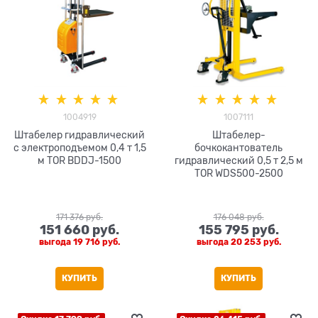
1004919
1007111
Штабелер гидравлический
Штабелер-
с электроподъемом 0,4 т 1,5
бочкокантователь
м TOR BDDJ-1500
гидравлический 0,5 т 2,5 м
TOR WDS500-2500
171 376
 руб.
176 048
 руб.
151 660
 руб.
155 795
 руб.
выгода
19 716 руб.
выгода
20 253 руб.
КУПИТЬ
КУПИТЬ