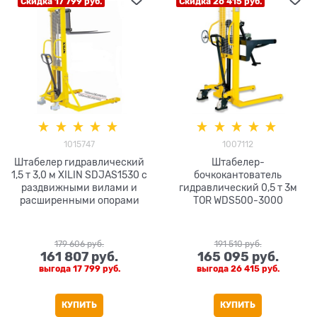
Скидка 17 799 руб.
Скидка 26 415 руб.
1015747
1007112
Штабелер гидравлический
Штабелер-
1,5 т 3,0 м XILIN SDJAS1530 с
бочкокантователь
раздвижными вилами и
гидравлический 0,5 т 3м
расширенными опорами
TOR WDS500-3000
179 606
 руб.
191 510
 руб.
161 807
 руб.
165 095
 руб.
выгода
17 799 руб.
выгода
26 415 руб.
КУПИТЬ
КУПИТЬ