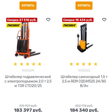
КУПИТЬ
КУПИТЬ
Скидка 27 510 руб.
Скидка 18 434 руб.
ЛИЗИНГ
ЛИЗИНГ
1006209
1052022
Штабелер гидравлический
Штабелер самоходный 1,5 т
с электроподъемом 2,0 т 2,5
2,5 м REM CQDA1525 24/85
м TOR CTD20/25
В/Ач
210 907
 руб.
202 774
 руб.
183 397
 руб.
184 340
 руб.