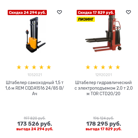
Скидка 24 294 руб.
Скидка 17 829 руб.
ЛИЗИНГ
1052021
12920201
Штабелер самоходный 1,5 т
Штабелер гидравлический
1,6 м REM CQDA1516 24/85 В/
с электроподъемом 2,0 т 2,0
Ач
м TOR CTD20/20
197 820
 руб.
196 124
 руб.
173 526
 руб.
178 295
 руб.
выгода
24 294 руб.
выгода
17 829 руб.