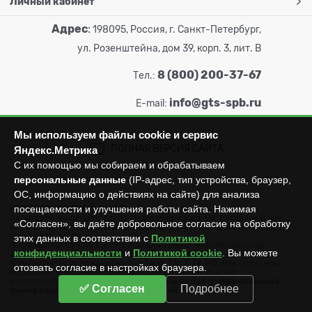
Личный кабинет
Адрес
:
198095, Россия, г. Санкт-Петербург,
ул. Розенштейна, дом 39, корп. 3, лит. В
8 (800) 200-37-67
Тел.:
info@gts-spb.ru
E-mail:
Мы используем файлы cookie и сервис
ПОЛНАЯ ВЕРСИЯ САЙТА
Яндекс.Метрика
С их помощью мы собираем и обрабатываем
персональные данные
(IP-адрес, тип устройства, браузер,
ОС, информацию о действиях на сайте) для анализа
посещаемости и улучшения работы сайта. Нажимая
ГОРТОРГСНАБ СПб
© 2026
Все права защищены.
Производство продажа складского оборудования: металлических
«Согласен», вы даёте добровольное согласие на обработку
стеллажей, металлических шкафов, штабелеров, тележек, талей,
тельферов, лебедок и пр.
этих данных в соответствии с
Политикой
Информация на сайте носит исключительно информационный
конфиденциальности
и
Политикой cookie
. Вы можете
характер и не может считаться публичной офертой, которая
определяется положениями статьи 437 (п.2) ГК РФ. Для получения
отозвать согласие в настройках браузера.
подробной информации об имеющихся товарах и ценах
воспользуйтесь контактами, указанными на сайте.
Минимальная
✅ Согласен
Подробнее
сумма заказа составляет 3000 рублей.