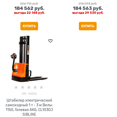
206 710
 руб.
214 093
 руб.
184 562
 руб.
184 563
 руб.
выгода
22 148 руб.
выгода
29 530 руб.
КУПИТЬ
КУПИТЬ
GM-14856
Штабелер электрический
самоходный 1 т - 3 м Вилы:
1150, Гелевая АКБ, CL1030J
SIBLINE