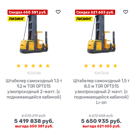
Скидка 650 381 руб.
Скидка 621 603 руб.
ЛИЗИНГ
ЛИЗИНГ
1032148
1047308
Штабелер самоходный 1,5 т
Штабелер самоходный 1,5 т
9,2 м TOR OPTS15
8,0 м TOR OPTS15
узкопроходный 2-мачт. (с
узкопроходный 2-мачт. (с
поднимающейся кабиной)
поднимающейся кабиной)
Li-on
6 070 219
 руб.
6 272 538
 руб.
5 419 838
 руб.
5 650 935
 руб.
выгода
650 381 руб.
выгода
621 603 руб.