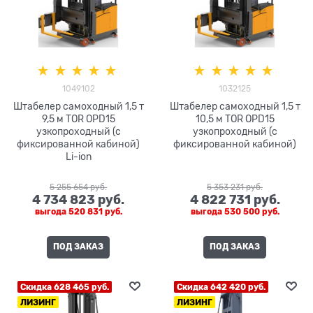
1049102
1032125
Штабелер самоходный 1,5 т
Штабелер самоходный 1,5 т
9,5 м TOR OPD15
10,5 м TOR OPD15
узкопроходный (с
узкопроходный (с
фиксированной кабиной)
фиксированной кабиной)
Li-ion
5 255 654
 руб.
5 353 231
 руб.
4 734 823
 руб.
4 822 731
 руб.
выгода
520 831 руб.
выгода
530 500 руб.
ПОД ЗАКАЗ
ПОД ЗАКАЗ
Скидка 628 465 руб.
Скидка 642 420 руб.
ЛИЗИНГ
ЛИЗИНГ