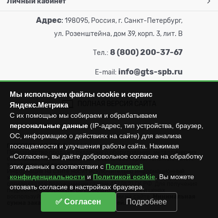
Личный кабинет
Адрес
:
198095, Россия, г. Санкт-Петербург,
ул. Розенштейна, дом 39, корп. 3, лит. В
8 (800) 200-37-67
Тел.:
info@gts-spb.ru
E-mail:
Мы используем файлы cookie и сервис
ПОЛНАЯ ВЕРСИЯ САЙТА
Яндекс.Метрика
С их помощью мы собираем и обрабатываем
персональные данные
(IP-адрес, тип устройства, браузер,
ОС, информацию о действиях на сайте) для анализа
посещаемости и улучшения работы сайта. Нажимая
ГОРТОРГСНАБ СПб
© 2026
Все права защищены.
Производство продажа складского оборудования: металлических
«Согласен», вы даёте добровольное согласие на обработку
стеллажей, металлических шкафов, штабелеров, тележек, талей,
тельферов, лебедок и пр.
этих данных в соответствии с
Политикой
Информация на сайте носит исключительно информационный
конфиденциальности
и
Политикой cookie
. Вы можете
характер и не может считаться публичной офертой, которая
определяется положениями статьи 437 (п.2) ГК РФ. Для получения
отозвать согласие в настройках браузера.
подробной информации об имеющихся товарах и ценах
воспользуйтесь контактами, указанными на сайте.
Минимальная
✅ Согласен
Подробнее
сумма заказа составляет 3000 рублей.