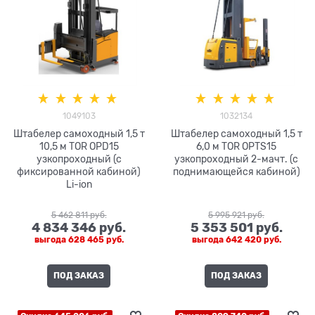
1049103
1032134
Штабелер самоходный 1,5 т
Штабелер самоходный 1,5 т
10,5 м TOR OPD15
6,0 м TOR OPTS15
узкопроходный (с
узкопроходный 2-мачт. (с
фиксированной кабиной)
поднимающейся кабиной)
Li-ion
5 462 811
 руб.
5 995 921
 руб.
4 834 346
 руб.
5 353 501
 руб.
выгода
628 465 руб.
выгода
642 420 руб.
ПОД ЗАКАЗ
ПОД ЗАКАЗ