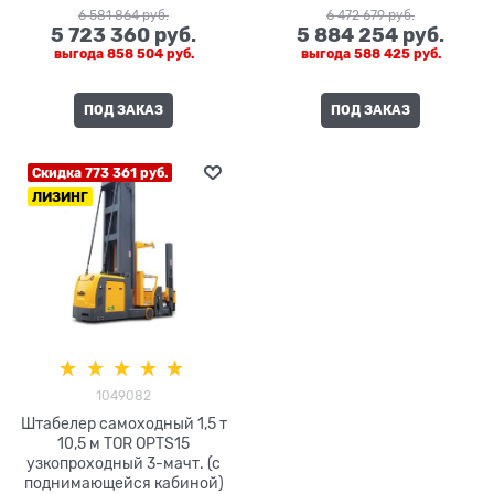
6 581 864
 руб.
6 472 679
 руб.
5 723 360
 руб.
5 884 254
 руб.
выгода
858 504 руб.
выгода
588 425 руб.
ПОД ЗАКАЗ
ПОД ЗАКАЗ
Скидка 773 361 руб.
ЛИЗИНГ
1049082
Штабелер самоходный 1,5 т
10,5 м TOR OPTS15
узкопроходный 3-мачт. (с
поднимающейся кабиной)