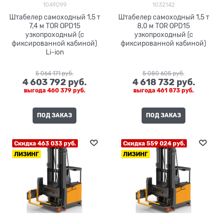
1049099
1032142
Штабелер самоходный 1,5 т
Штабелер самоходный 1,5 т
7,4 м TOR OPD15
8,0 м TOR OPD15
узкопроходный (с
узкопроходный (с
фиксированной кабиной)
фиксированной кабиной)
Li-ion
5 064 171
 руб.
5 080 605
 руб.
4 603 792
 руб.
4 618 732
 руб.
выгода
460 379 руб.
выгода
461 873 руб.
ПОД ЗАКАЗ
ПОД ЗАКАЗ
Скидка 463 033 руб.
Скидка 559 024 руб.
ЛИЗИНГ
ЛИЗИНГ