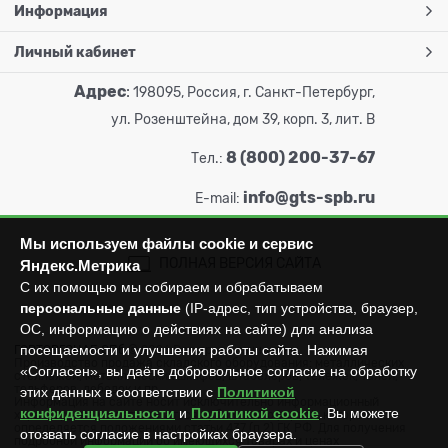
Информация
Личный кабинет
Адрес
:
198095, Россия, г. Санкт-Петербург,
ул. Розенштейна, дом 39, корп. 3, лит. В
8 (800) 200-37-67
Тел.:
info@gts-spb.ru
E-mail:
Мы используем файлы cookie и сервис
ПОЛНАЯ ВЕРСИЯ САЙТА
Яндекс.Метрика
С их помощью мы собираем и обрабатываем
персональные данные
(IP-адрес, тип устройства, браузер,
ОС, информацию о действиях на сайте) для анализа
посещаемости и улучшения работы сайта. Нажимая
ГОРТОРГСНАБ СПб
© 2026
Все права защищены.
Производство продажа складского оборудования: металлических
«Согласен», вы даёте добровольное согласие на обработку
стеллажей, металлических шкафов, штабелеров, тележек, талей,
тельферов, лебедок и пр.
этих данных в соответствии с
Политикой
Информация на сайте носит исключительно информационный
конфиденциальности
и
Политикой cookie
. Вы можете
характер и не может считаться публичной офертой, которая
определяется положениями статьи 437 (п.2) ГК РФ. Для получения
отозвать согласие в настройках браузера.
подробной информации об имеющихся товарах и ценах