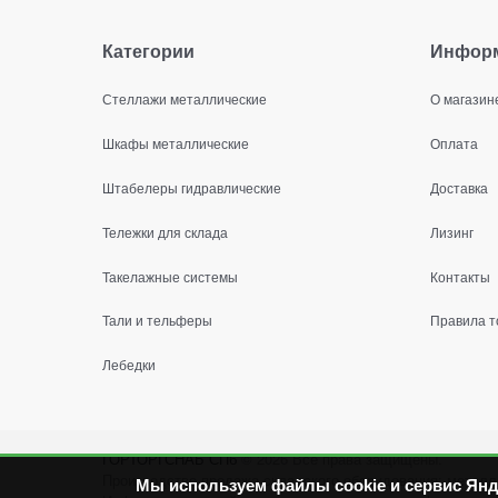
Категории
Инфор
Стеллажи металлические
О магазин
Шкафы металлические
Оплата
Штабелеры гидравлические
Доставка
Тележки для склада
Лизинг
Такелажные системы
Контакты
Тали и тельферы
Правила т
Лебедки
ГОРТОРГСНАБ СПб
© 2026
Все права защищены.
Производство продажа складского оборудования: металл
Мы используем файлы cookie и сервис Янд