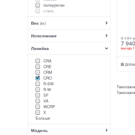
полиуретан
сталь
Вес
(кг)
Исполнение
9 131
 
7 94
Линейка
выгода
1
CRA
Добав
CRE
CRM
CRO
R-SW
Такелажн
R-W
Такелажны
SF
VA
WCRP
X
Больше
Модель