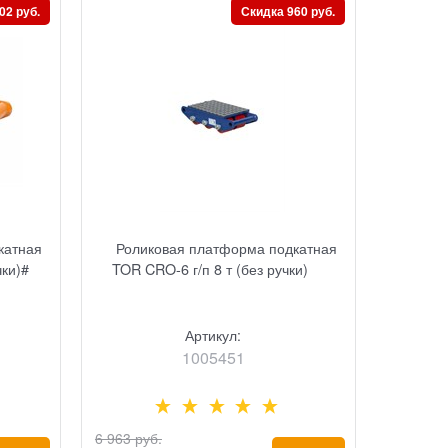
02 руб.
Скидка 960 руб.
катная
Роликовая платформа подкатная
чки)#
TOR CRO-6 г/п 8 т (без ручки)
Артикул:
1005451
6 963
 руб.