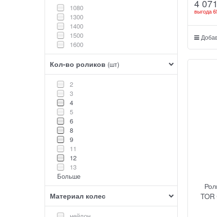
4 07
1080
выгода
6
1300
1400
1500
Добав
1600
Кол-во роликов
(шт)
2
3
4
5
6
8
9
11
12
13
Больше
Рол
Материал колес
TOR 
нейлон