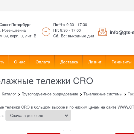
 Санкт-Петербург
Пн-Чт:
9:30 - 17:30
. Розенштейна
Пт:
9:30 - 17:00
info@gts-
м 39, корп. 3, лит. В
Сб, Вс:
выходные дни
 %
О нас
Оплата
Доставка
Лизинг
Реквизиты
елажные тележки CRO
Каталог
Грузоподъемное оборудование
Такелажные системы
Та
ые тележки CRO в большом выборе и по низким ценам на сайте WWW.G
а: