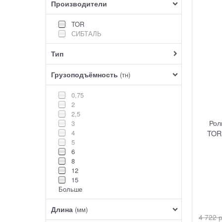
Производители
TOR
СИБТАЛЬ
Тип
Грузоподъёмность
(тн)
0,75
2
2,5
Рол
3
4
TOR 
5
6
8
12
15
Больше
Длина
(мм)
4 722
 