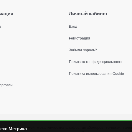
мация
Личный кабинет
е
Вход
Регистрация
Забыли пароль?
Политика конфиденциальности
Политика использования Cookie
орговли
ических стеллажей, металлических шкафов, штабелеров, тележек, талей
екс.Метрика