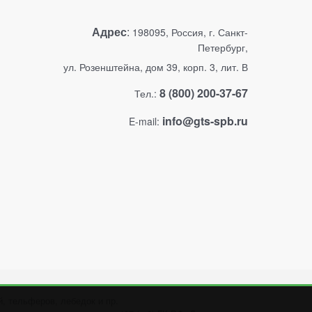
Адрес
:
198095, Россия, г. Санкт-
Петербург,
ул. Розенштейна, дом 39, корп. 3, лит. В
8 (800) 200-37-67
Тел.:
info@gts-spb.ru
E-mail:
, тельферов, лебедок и пр.