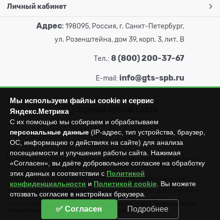
Личный кабинет
Адрес
:
198095, Россия, г. Санкт-Петербург,
ул. Розенштейна, дом 39, корп. 3, лит. В
8 (800) 200-37-67
Тел.:
info@gts-spb.ru
E-mail:
Мы используем файлы cookie и сервис
ПОЛНАЯ ВЕРСИЯ САЙТА
Яндекс.Метрика
С их помощью мы собираем и обрабатываем
персональные данные
(IP-адрес, тип устройства, браузер,
ОС, информацию о действиях на сайте) для анализа
посещаемости и улучшения работы сайта. Нажимая
ГОРТОРГСНАБ СПб
© 2026
Все права защищены.
Производство продажа складского оборудования: металлических
«Согласен», вы даёте добровольное согласие на обработку
стеллажей, металлических шкафов, штабелеров, тележек, талей,
тельферов, лебедок и пр.
этих данных в соответствии с
Политикой
Информация на сайте носит исключительно информационный
конфиденциальности
и
Политикой cookie
. Вы можете
характер и не может считаться публичной офертой, которая
определяется положениями статьи 437 (п.2) ГК РФ. Для получения
отозвать согласие в настройках браузера.
подробной информации об имеющихся товарах и ценах
воспользуйтесь контактами, указанными на сайте.
Минимальная
✅ Согласен
Подробнее
сумма заказа составляет 3000 рублей.