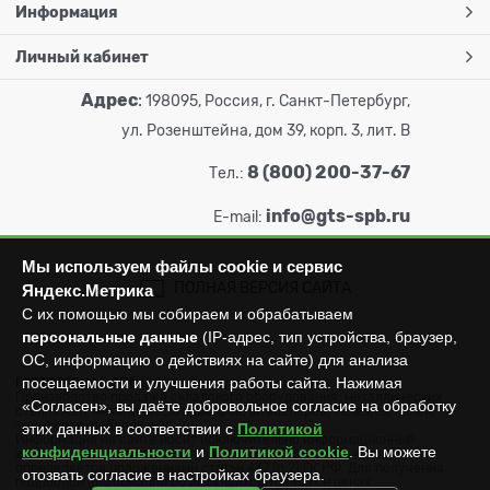
Информация
Личный кабинет
Адрес
:
198095, Россия, г. Санкт-Петербург,
ул. Розенштейна, дом 39, корп. 3, лит. В
8 (800) 200-37-67
Тел.:
info@gts-spb.ru
E-mail:
Мы используем файлы cookie и сервис
ПОЛНАЯ ВЕРСИЯ САЙТА
Яндекс.Метрика
С их помощью мы собираем и обрабатываем
персональные данные
(IP-адрес, тип устройства, браузер,
ОС, информацию о действиях на сайте) для анализа
посещаемости и улучшения работы сайта. Нажимая
ГОРТОРГСНАБ СПб
© 2026
Все права защищены.
Производство продажа складского оборудования: металлических
«Согласен», вы даёте добровольное согласие на обработку
стеллажей, металлических шкафов, штабелеров, тележек, талей,
тельферов, лебедок и пр.
этих данных в соответствии с
Политикой
Информация на сайте носит исключительно информационный
конфиденциальности
и
Политикой cookie
. Вы можете
характер и не может считаться публичной офертой, которая
определяется положениями статьи 437 (п.2) ГК РФ. Для получения
отозвать согласие в настройках браузера.
подробной информации об имеющихся товарах и ценах