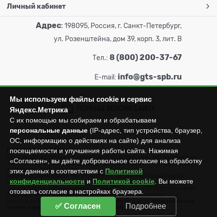
Личный кабинет
Адрес
:
198095, Россия, г. Санкт-Петербург,
ул. Розенштейна, дом 39, корп. 3, лит. В
8 (800) 200-37-67
Тел.:
info@gts-spb.ru
E-mail:
Мы используем файлы cookie и сервис
ПОЛНАЯ ВЕРСИЯ САЙТА
Яндекс.Метрика
С их помощью мы собираем и обрабатываем
персональные данные
(IP-адрес, тип устройства, браузер,
ОС, информацию о действиях на сайте) для анализа
посещаемости и улучшения работы сайта. Нажимая
ГОРТОРГСНАБ СПб
© 2026
Все права защищены.
Производство продажа складского оборудования: металлических
«Согласен», вы даёте добровольное согласие на обработку
стеллажей, металлических шкафов, штабелеров, тележек, талей,
тельферов, лебедок и пр.
этих данных в соответствии с
Политикой
Информация на сайте носит исключительно информационный
конфиденциальности
и
Политикой cookie
. Вы можете
характер и не может считаться публичной офертой, которая
определяется положениями статьи 437 (п.2) ГК РФ. Для получения
отозвать согласие в настройках браузера.
подробной информации об имеющихся товарах и ценах
воспользуйтесь контактами, указанными на сайте.
Минимальная
✅ Согласен
Подробнее
сумма заказа составляет 3000 рублей.