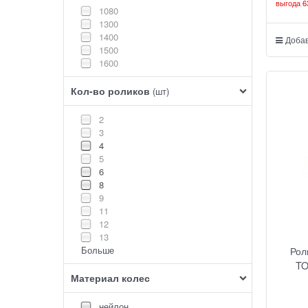
выгода
6
1080
1300
1400
Добав
1500
1600
Кол-во роликов
(шт)
2
3
4
5
6
8
9
11
12
13
Больше
Рол
TO
Материал колес
нейлон