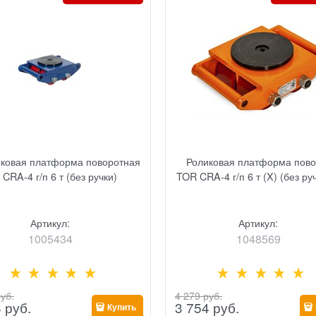
иковая платформа поворотная
Роликовая платформа пов
CRA-4 г/п 6 т (без ручки)
TOR CRA-4 г/п 6 т (X) (без ру
Артикул:
Артикул:
1005434
1048569
руб.
4 279
 руб.
3
 руб.
3 754
 руб.
Купить