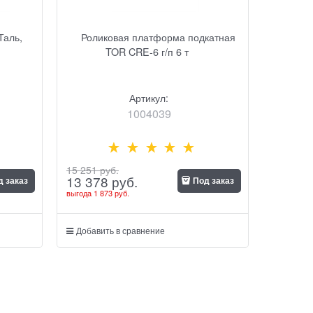
Таль,
Роликовая платформа подкатная
TOR CRE-6 г/п 6 т
Артикул:
1004039
15 251
 руб.
13 378
 руб.
д заказ
Под заказ
выгода
1 873 руб.
Добавить в сравнение