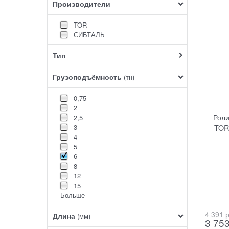
Производители
TOR
СИБТАЛЬ
Тип
Грузоподъёмность
(тн)
0,75
2
Рол
2,5
3
TOR 
4
5
6
8
12
15
Больше
4 391
 
Длина
(мм)
3 75