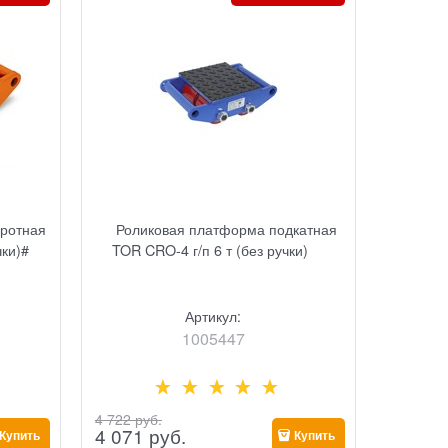
оротная
Роликовая платформа подкатная
чки)#
TOR CRO-4 г/п 6 т (без ручки)
Артикул:
1005447
4 722
 руб.
4 071
 руб.
Купить
Купить