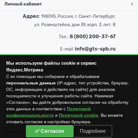
Личный кабинет
Адрес
:
198095, Россия, г. Санкт-Петербург,
ул. Розенштейна, дом 39, корп. 3, лит. В
8 (800) 200-37-67
Тел.:
info@gts-spb.ru
E-mail:
Мы используем файлы cookie и сервис
ПОЛНАЯ ВЕРСИЯ САЙТА
Яндекс.Метрика
С их помощью мы собираем и обрабатываем
персональные данные
(IP-адрес, тип устройства, браузер,
ОС, информацию о действиях на сайте) для анализа
посещаемости и улучшения работы сайта. Нажимая
ГОРТОРГСНАБ СПб
© 2026
Все права защищены.
Производство продажа складского оборудования: металлических
«Согласен», вы даёте добровольное согласие на обработку
стеллажей, металлических шкафов, штабелеров, тележек, талей,
тельферов, лебедок и пр.
этих данных в соответствии с
Политикой
Информация на сайте носит исключительно информационный
конфиденциальности
и
Политикой cookie
. Вы можете
характер и не может считаться публичной офертой, которая
определяется положениями статьи 437 (п.2) ГК РФ. Для получения
отозвать согласие в настройках браузера.
подробной информации об имеющихся товарах и ценах
воспользуйтесь контактами, указанными на сайте.
Минимальная
✅ Согласен
Подробнее
сумма заказа составляет 3000 рублей.