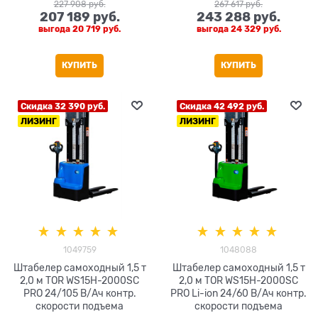
227 908
 руб.
267 617
 руб.
207 189
 руб.
243 288
 руб.
выгода
20 719 руб.
выгода
24 329 руб.
КУПИТЬ
КУПИТЬ
Скидка 32 390 руб.
Скидка 42 492 руб.
ЛИЗИНГ
ЛИЗИНГ
1049759
1048088
Штабелер самоходный 1,5 т
Штабелер самоходный 1,5 т
2,0 м TOR WS15H-2000SC
2,0 м TOR WS15H-2000SC
PRO 24/105 В/Ач контр.
PRO Li-ion 24/60 В/Ач контр.
скорости подъема
скорости подъема