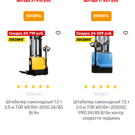
выгода
21 410 руб.
выгода
17 829 руб.
КУПИТЬ
КУПИТЬ
Скидка 20 719 руб.
Скидка 24 329 руб.
ЛИЗИНГ
ЛИЗИНГ
1050078
1044201
Штабелер самоходный 1,5 т
Штабелер самоходный 1,5 т
2,0 м TOR WS15H-2000 24/85
2,0 м TOR WS15H-2000SC
В/Ач
PRO 24/85 В/Ач контр.
скорости подъема