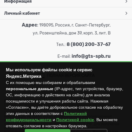
Информация
Личный кабинет
Адрес
:
198095, Россия, г. Санкт-Петербург,
ул. Розенштейна, дом 39, корп. 3, лит. В
8 (800) 200-37-67
Тел.:
info@gts-spb.ru
E-mail:
Мы используем файлы cookie и сервис
ПОЛНАЯ ВЕРСИЯ САЙТА
Яндекс.Метрика
С их помощью мы собираем и обрабатываем
персональные данные
(IP-адрес, тип устройства, браузер,
ОС, информацию о действиях на сайте) для анализа
посещаемости и улучшения работы сайта. Нажимая
ГОРТОРГСНАБ СПб
© 2026
Все права защищены.
Производство продажа складского оборудования: металлических
«Согласен», вы даёте добровольное согласие на обработку
стеллажей, металлических шкафов, штабелеров, тележек, талей,
тельферов, лебедок и пр.
этих данных в соответствии с
Политикой
Информация на сайте носит исключительно информационный
конфиденциальности
и
Политикой cookie
. Вы можете
характер и не может считаться публичной офертой, которая
определяется положениями статьи 437 (п.2) ГК РФ. Для получения
отозвать согласие в настройках браузера.
подробной информации об имеющихся товарах и ценах
воспользуйтесь контактами, указанными на сайте.
Минимальная