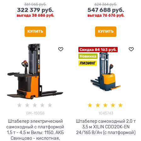
361 065
 руб.
624 364
 руб.
322 379
 руб.
547 688
 руб.
выгода
38 686 руб.
выгода
76 676 руб.
КУПИТЬ
КУПИТЬ
Скидка 84 163 руб.
Новинка
ЛИЗИНГ
GM-15058
1045743
Штабелер электрический
Штабелер самоходный 2,0 т
самоходный с платформой
3,5 м XILIN CDD20K-EN
1,5 т - 4,5 м Вилы: 1150, АКБ
24/165 В/Ач (с платформой)
Свинцово - кислотная,