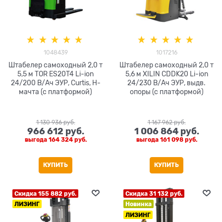
1048439
1017216
Штабелер самоходный 2,0 т
Штабелер самоходный 2,0 т
5,5 м TOR ES20T4 Li-ion
5,6 м XILIN CDDK20 Li-ion
24/200 В/Ач ЭУР, Curtis, H-
24/230 В/Ач ЭУР, выдв.
мачта (с платформой)
опоры (с платформой)
1 130 936
 руб.
1 167 962
 руб.
966 612
 руб.
1 006 864
 руб.
выгода
164 324 руб.
выгода
161 098 руб.
КУПИТЬ
КУПИТЬ
Скидка 155 882 руб.
Скидка 31 132 руб.
ЛИЗИНГ
Новинка
ЛИЗИНГ