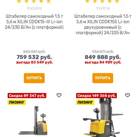
1042408
1041014
Штабелер самоходный 1,5 т
Штабелер самоходный 1,5 т
5,6 м XILIN CDDK15-III Li-ion
5,6 м XILIN CDDK15S Li-ion
24/230 В/Ач (с платформой)
двухуровневый (с
платформой) 24/225 В/Ач
843 081
 руб.
934 877
 руб.
759 532
 руб.
849 888
 руб.
выгода
83 549 руб.
выгода
84 989 руб.
КУПИТЬ
КУПИТЬ
Скидка 89 347 руб.
Скидка 149 368 руб.
ЛИЗИНГ
ЛИЗИНГ