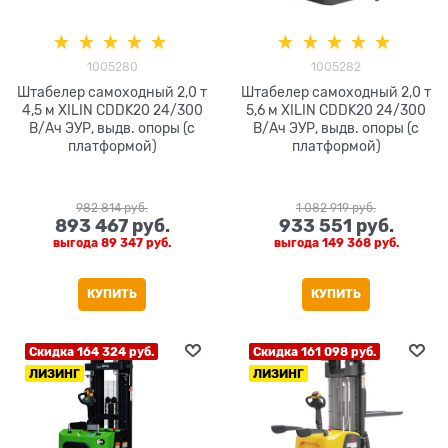
1005280
1005282
Штабелер самоходный 2,0 т
Штабелер самоходный 2,0 т
4,5 м XILIN CDDK20 24/300
5,6 м XILIN CDDK20 24/300
В/Ач ЭУР, выдв. опоры (с
В/Ач ЭУР, выдв. опоры (с
платформой)
платформой)
982 814
 руб.
1 082 919
 руб.
893 467
 руб.
933 551
 руб.
выгода
89 347 руб.
выгода
149 368 руб.
КУПИТЬ
КУПИТЬ
Скидка 164 324 руб.
Скидка 161 098 руб.
ЛИЗИНГ
ЛИЗИНГ