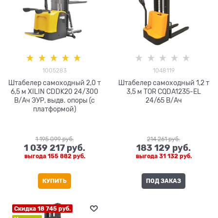
1005283
1048119
Штабелер самоходный 2,0 т
Штабелер самоходный 1,2 т
6,5 м XILIN CDDK20 24/300
3,5 м TOR CQDA1235-EL
В/Ач ЭУР, выдв. опоры (с
24/65 В/Ач
платформой)
1 195 099
 руб.
214 261
 руб.
1 039 217
 руб.
183 129
 руб.
выгода
155 882 руб.
выгода
31 132 руб.
КУПИТЬ
ПОД ЗАКАЗ
Скидка 18 745 руб.