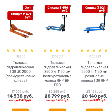
Хит
Скидка 3 456
Скидка 3 021
руб.
руб.
Скидка 2 471
руб.
118205
1002514
1000323
Тележка
Тележка
Тележка
гидравлическая
гидравлическая
гидравлическая
TOR JC 2000
3500 кг 1150 мм
2500 кг 1150 мм
(полиуретановые
полиуретановые
резиновые
колеса)
колеса RHP(BF)
колеса TOR RHP
PRO
17 009
 руб.
32 255
 руб.
23 161
 руб.
14 538
 руб.
28 799
 руб.
20 140
 руб.
выгода
2 471 руб.
выгода
3 456 руб.
выгода
3 021 руб.