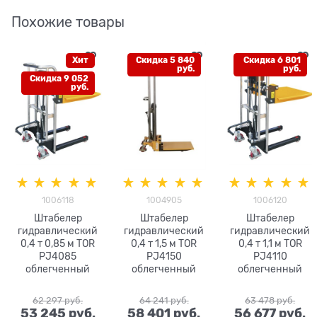
Похожие товары
Хит
Скидка 5 840
Скидка 6 801
руб.
руб.
Скидка 9 052
руб.
1006118
1004905
1006120
Штабелер
Штабелер
Штабелер
гидравлический
гидравлический
гидравлический
0,4 т 0,85 м TOR
0,4 т 1,5 м TOR
0,4 т 1,1 м TOR
PJ4085
PJ4150
PJ4110
облегченный
облегченный
облегченный
62 297
 руб.
64 241
 руб.
63 478
 руб.
53 245
 руб.
58 401
 руб.
56 677
 руб.