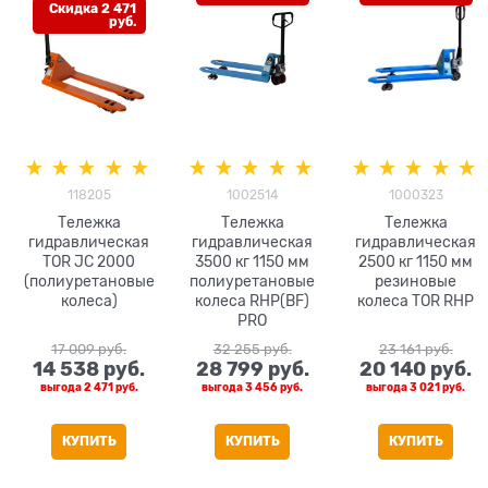
Скидка 2 471
руб.
118205
1002514
1000323
Тележка
Тележка
Тележка
гидравлическая
гидравлическая
гидравлическая
TOR JC 2000
3500 кг 1150 мм
2500 кг 1150 мм
(полиуретановые
полиуретановые
резиновые
колеса)
колеса RHP(BF)
колеса TOR RHP
PRO
17 009
 руб.
32 255
 руб.
23 161
 руб.
14 538
 руб.
28 799
 руб.
20 140
 руб.
выгода
2 471 руб.
выгода
3 456 руб.
выгода
3 021 руб.
КУПИТЬ
КУПИТЬ
КУПИТЬ