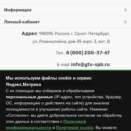
Информация
Личный кабинет
Адрес
:
198095, Россия, г. Санкт-Петербург,
ул. Розенштейна, дом 39, корп. 3, лит. В
8 (800) 200-37-67
Тел.:
info@gts-spb.ru
E-mail:
Мы используем файлы cookie и сервис
ПОЛНАЯ ВЕРСИЯ САЙТА
Яндекс.Метрика
С их помощью мы собираем и обрабатываем
персональные данные
(IP-адрес, тип устройства, браузер,
ОС, информацию о действиях на сайте) для анализа
посещаемости и улучшения работы сайта. Нажимая
ГОРТОРГСНАБ СПб
© 2026
Все права защищены.
Производство продажа складского оборудования: металлических
«Согласен», вы даёте добровольное согласие на обработку
стеллажей, металлических шкафов, штабелеров, тележек, талей,
тельферов, лебедок и пр.
этих данных в соответствии с
Политикой
Информация на сайте носит исключительно информационный
конфиденциальности
и
Политикой cookie
. Вы можете
характер и не может считаться публичной офертой, которая