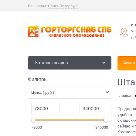
Ваш город:
Санкт-Петербург
г.
ул
до
Каталог товаров
Акции
Шта
Фильтры
Найдено товаров:
Цена
( руб.)
Главная
-
Предлага
удобные в
складских
сейчас и 
78000
340000
К сожален