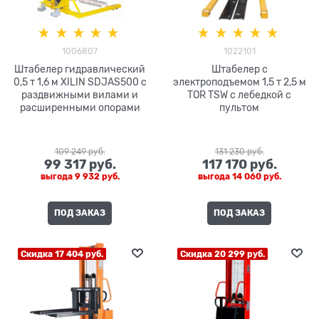
1006807
1022101
Штабелер гидравлический
Штабелер с
0,5 т 1,6 м XILIN SDJAS500 с
электроподъемом 1,5 т 2,5 м
раздвижными вилами и
TOR TSW с лебедкой с
расширенными опорами
пультом
109 249
 руб.
131 230
 руб.
99 317
 руб.
117 170
 руб.
выгода
9 932 руб.
выгода
14 060 руб.
ПОД ЗАКАЗ
ПОД ЗАКАЗ
Скидка 17 404 руб.
Скидка 20 299 руб.