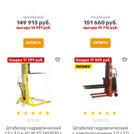
164 904
 руб.
171 376
 руб.
149 913
 руб.
151 660
 руб.
выгода
14 991 руб.
выгода
19 716 руб.
КУПИТЬ
КУПИТЬ
Скидка 17 799 руб.
Скидка 17 829 руб.
ЛИЗИНГ
1015747
12920201
Штабелер гидравлический
Штабелер гидравлический
1,5 т 3,0 м XILIN SDJAS1530 с
с электроподъемом 2,0 т 2,0