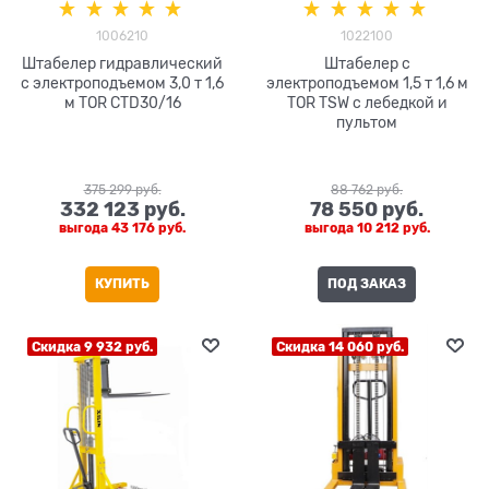
1006210
1022100
Штабелер гидравлический
Штабелер с
с электроподъемом 3,0 т 1,6
электроподъемом 1,5 т 1,6 м
м TOR CTD30/16
TOR TSW с лебедкой и
пультом
375 299
 руб.
88 762
 руб.
332 123
 руб.
78 550
 руб.
выгода
43 176 руб.
выгода
10 212 руб.
КУПИТЬ
ПОД ЗАКАЗ
Скидка 9 932 руб.
Скидка 14 060 руб.