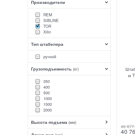
Производители
REM
SIBLINE
TOR
Xilin
Тип штабелера
ручной
Грузоподъемность
Штаб
(кг)
м 
350
400
500
1000
1500
2000
Высота подъема
(мм)
46 877
40 7
Длина вил
(мм)