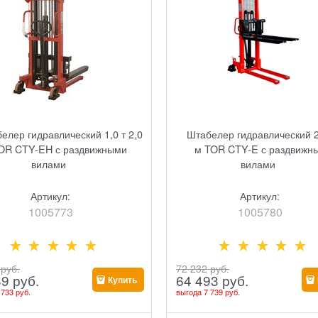
елер гидравлический 1,0 т 2,0
Штабелер гидравлический 2,
OR CTY-EH с раздвижными
м TOR CTY-E с раздвижн
вилами
вилами
Артикул:
Артикул:
1005773
1005780
 руб.
72 232
 руб.
39
 руб.
64 493
 руб.
Купить
 733 руб.
выгода
7 739 руб.