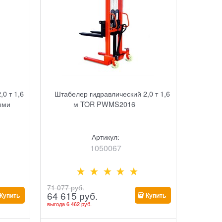
0 т 1,6
Штабелер гидравлический 2,0 т 1,6
ыми
м TOR PWMS2016
Артикул:
1050067
71 077
 руб.
64 615
 руб.
Купить
Купить
выгода
6 462 руб.