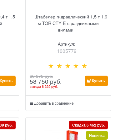
4 т 1,5
Штабелер гидравлический 1,5 т 1,6
й
м TOR CTY-E с раздвижными
вилами
Артикул:
1005779
66 975
 руб.
58 750
 руб.
Купить
Купить
выгода
8 225 руб.
Добавить в сравнение
39 руб.
Скидка 6 462 руб.
Новинка