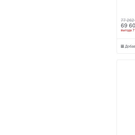
77 262
69 6
выгода
7
Добав