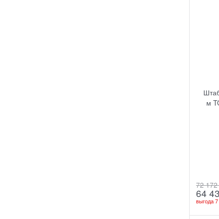
Штаб
м T
72 172
64 4
выгода
7