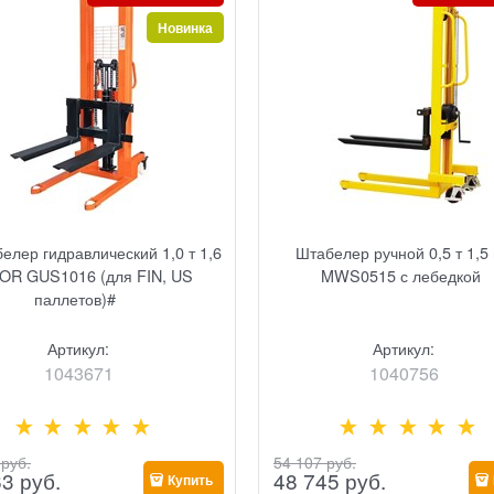
Новинка
елер гидравлический 1,0 т 1,6
Штабелер ручной 0,5 т 1,5
TOR GUS1016 (для FIN, US
MWS0515 с лебедкой
паллетов)#
Артикул:
Артикул:
1043671
1040756
 руб.
54 107
 руб.
63
 руб.
48 745
 руб.
Купить