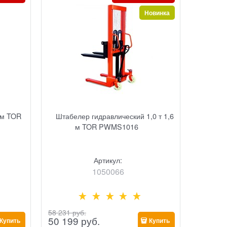
Новинка
 м TOR
Штабелер гидравлический 1,0 т 1,6
м TOR PWMS1016
Артикул:
1050066
58 231
 руб.
50 199
 руб.
Купить
Купить