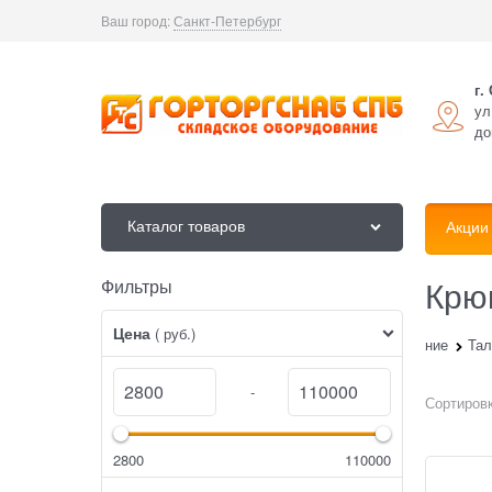
Ваш город:
Санкт-Петербург
г.
ул
до
Каталог товаров
Акции
Крю
Фильтры
Найдено товаров:
Цена
( руб.)
Главная
Каталог
Грузоподъемное оборудование
Тал
-
Сортировк
2800
110000