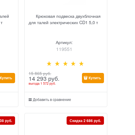
талей
Крюковая подвеска двухблочная
 т
для талей электрических CD1 5,0 т
Артикул:
119551
15 865
 руб.
14 293
 руб.
Купить
Купить
выгода
1 572 руб.
Добавить в сравнение
08 руб.
Скидка 2 686 руб.