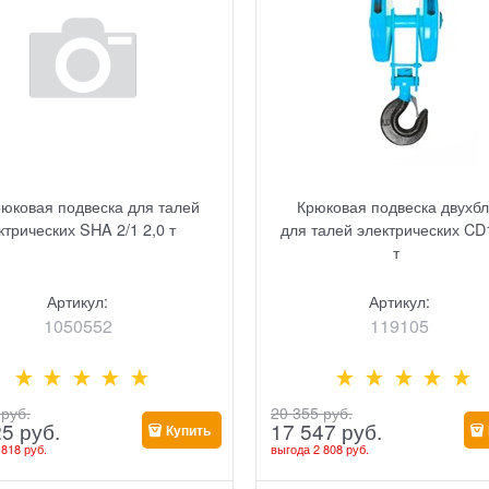
рюковая подвеска для талей
Крюковая подвеска двухб
ктрических SHA 2/1 2,0 т
для талей электрических CD
т
Артикул:
Артикул:
1050552
119105
 руб.
20 355
 руб.
25
 руб.
17 547
 руб.
Купить
 818 руб.
выгода
2 808 руб.