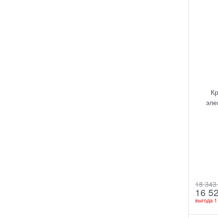
К
эле
18 343
16 5
выгода
1