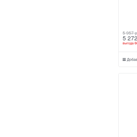
5 957
 
5 27
выгода
6
Добав