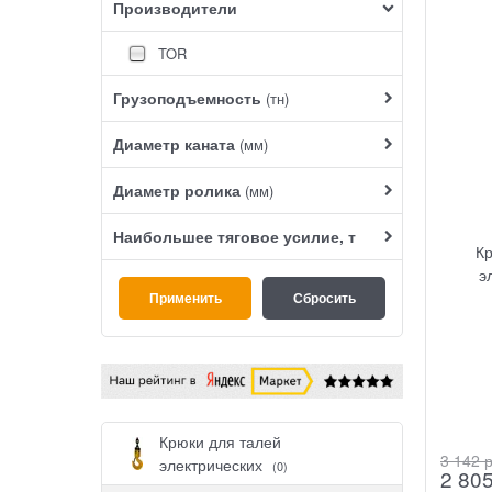
Производители
TOR
Грузоподъемность
(тн)
Диаметр каната
(мм)
Диаметр ролика
(мм)
Наибольшее тяговое усилие, т
К
э
Крюки для талей
3 142
 
электрических
(0)
2 80