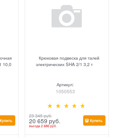
лочная
Крюковая подвеска для талей
1 10,0
электрических SHA 2/1 3,2 т
Артикул:
1050553
23 345
 руб.
20 659
 руб.
Купить
Купить
выгода
2 686 руб.