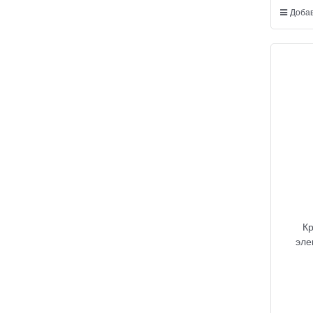
Добав
К
эле