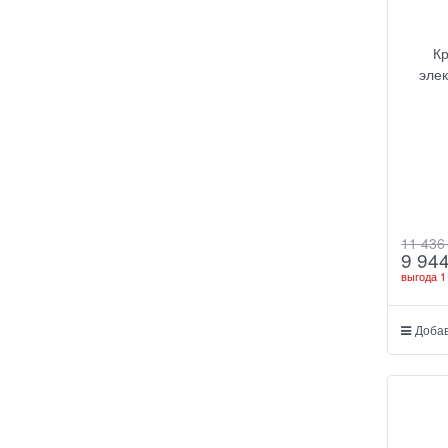
К
элек
11 436
9 94
выгода
1
Добав