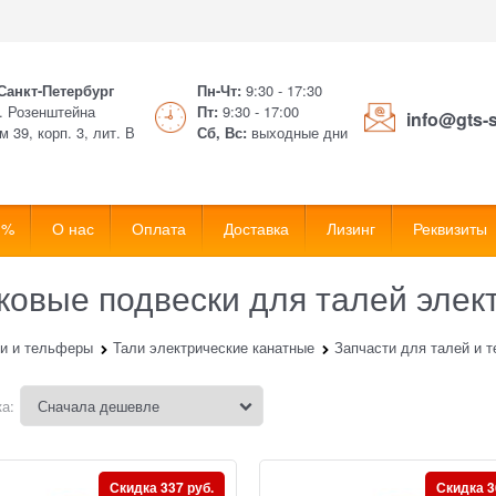
 Санкт-Петербург
Пн-Чт:
9:30 - 17:30
. Розенштейна
Пт:
9:30 - 17:00
info@gts-
м 39, корп. 3, лит. В
Сб, Вс:
выходные дни
 %
О нас
Оплата
Доставка
Лизинг
Реквизиты
ковые подвески для талей элек
и и тельферы
Тали электрические канатные
Запчасти для талей и 
а:
Скидка 337 руб.
Скидка 3