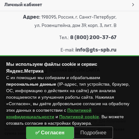
Личный кабинет
Адрес
:
198095, Россия, г. Санкт-Петербург,
ул. Розенштейна, дом 39, корп. 3, лит. В
8 (800) 200-37-67
Тел.:
info@gts-spb.ru
E-mail:
Мы используем файлы cookie и сервис
ПОЛНАЯ ВЕРСИЯ САЙТА
Яндекс.Метрика
С их помощью мы собираем и обрабатываем
персональные данные
(IP-адрес, тип устройства, браузер,
ОС, информацию о действиях на сайте) для анализа
посещаемости и улучшения работы сайта. Нажимая
ГОРТОРГСНАБ СПб
© 2026
Все права защищены.
Производство продажа складского оборудования: металлических
«Согласен», вы даёте добровольное согласие на обработку
стеллажей, металлических шкафов, штабелеров, тележек, талей,
тельферов, лебедок и пр.
этих данных в соответствии с
Политикой
Информация на сайте носит исключительно информационный
конфиденциальности
и
Политикой cookie
. Вы можете
характер и не может считаться публичной офертой, которая
определяется положениями статьи 437 (п.2) ГК РФ. Для получения
отозвать согласие в настройках браузера.
подробной информации об имеющихся товарах и ценах
воспользуйтесь контактами, указанными на сайте.
Минимальная
✅ Согласен
Подробнее
сумма заказа составляет 3000 рублей.