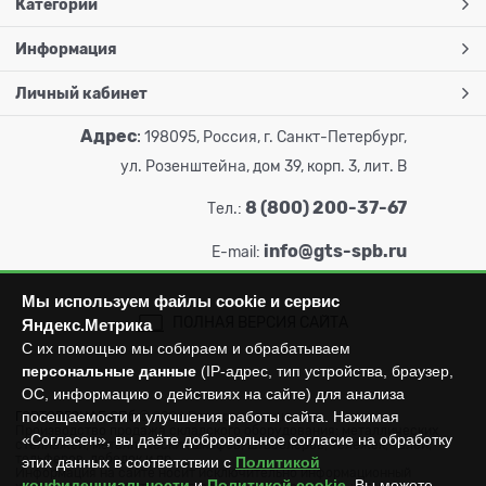
Категории
Информация
Личный кабинет
Адрес
:
198095, Россия, г. Санкт-Петербург,
ул. Розенштейна, дом 39, корп. 3, лит. В
8 (800) 200-37-67
Тел.:
info@gts-spb.ru
E-mail:
Мы используем файлы cookie и сервис
ПОЛНАЯ ВЕРСИЯ САЙТА
Яндекс.Метрика
С их помощью мы собираем и обрабатываем
персональные данные
(IP-адрес, тип устройства, браузер,
ОС, информацию о действиях на сайте) для анализа
посещаемости и улучшения работы сайта. Нажимая
ГОРТОРГСНАБ СПб
© 2026
Все права защищены.
Производство продажа складского оборудования: металлических
«Согласен», вы даёте добровольное согласие на обработку
стеллажей, металлических шкафов, штабелеров, тележек, талей,
тельферов, лебедок и пр.
этих данных в соответствии с
Политикой
Информация на сайте носит исключительно информационный
конфиденциальности
и
Политикой cookie
. Вы можете