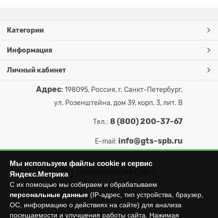
Категории
Информация
Личный кабинет
Адрес
:
198095, Россия, г. Санкт-Петербург,
ул. Розенштейна, дом 39, корп. 3, лит. В
8 (800) 200-37-67
Тел.:
info@gts-spb.ru
E-mail:
Мы используем файлы cookie и сервис
ПОЛНАЯ ВЕРСИЯ САЙТА
Яндекс.Метрика
С их помощью мы собираем и обрабатываем
персональные данные
(IP-адрес, тип устройства, браузер,
ОС, информацию о действиях на сайте) для анализа
посещаемости и улучшения работы сайта. Нажимая
ГОРТОРГСНАБ СПб
© 2026
Все права защищены.