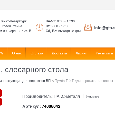
 Санкт-Петербург
Пн-Чт:
9:30 - 17:30
. Розенштейна
Пт:
9:30 - 17:00
info@gts-
м 39, корп. 3, лит. В
Сб, Вс:
выходные дни
 %
О нас
Оплата
Доставка
Лизинг
Реквизиты
, слесарного стола
мплектующие для верстаков ВП
Тумба Т-2 T для верстака, слесарног
Производитель:
ПАКС-металл
0 отзывов
Артикул:
74006042