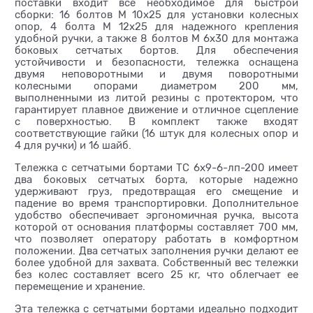
поставки входит все необходимое для быстрой
сборки: 16 болтов М 10х25 для установки колесных
опор, 4 болта М 12х25 для надежного крепления
удобной ручки, а также 8 болтов М 6х30 для монтажа
боковых сетчатых бортов. Для обеспечения
устойчивости и безопасности, тележка оснащена
двумя неповоротными и двумя поворотными
колесными опорами диаметром 200 мм,
выполненными из литой резины с протектором, что
гарантирует плавное движение и отличное сцепление
с поверхностью. В комплект также входят
соответствующие гайки (16 штук для колесных опор и
4 для ручки) и 16 шайб.
Тележка с сетчатыми бортами ТС 6х9-6-лп-200 имеет
два боковых сетчатых борта, которые надежно
удерживают груз, предотвращая его смещение и
падение во время транспортировки. Дополнительное
удобство обеспечивает эргономичная ручка, высота
которой от основания платформы составляет 700 мм,
что позволяет оператору работать в комфортном
положении. Два сетчатых заполнения ручки делают ее
более удобной для захвата. Собственный вес тележки
без колес составляет всего 25 кг, что облегчает ее
перемещение и хранение.
Эта тележка с сетчатыми бортами идеально подходит