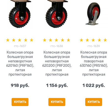
гтс-1637
гтс-1638
гтс-1639
Колесная опора
Колесная опора
Колесная опора
большегрузная
большегрузная
большегрузная
неповоротная
неповоротная
поворотная
620160 (PRF160),
620200 (PRF200),
630160 (PRS160),
литая
литая
литая
протекторная
протекторная
протекторная
резина
резина
резина
918
 руб.
1 156
 руб.
1 022
 руб.
КУПИТЬ
КУПИТЬ
КУПИТЬ