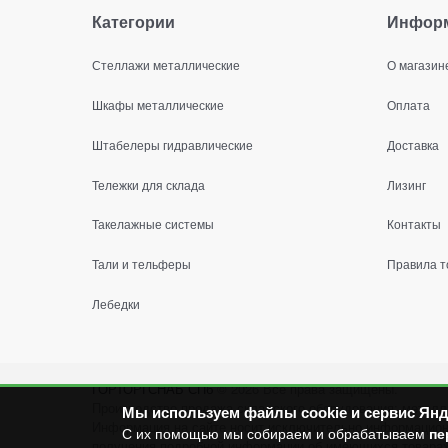
Категории
Инфор
Стеллажи металлические
О магазин
Шкафы металлические
Оплата
Штабелеры гидравлические
Доставка
Тележки для склада
Лизинг
Такелажные системы
Контакты
Тали и тельферы
Правила т
Лебедки
ГОРТОРГСНАБ СПб
© 2026
Все права защищены.
Производство продажа складского оборудования: металл
Мы используем файлы cookie и сервис Янд
Информация на сайте носит исключительно информационны
С их помощью мы собираем и обрабатываем
пе
получения подробной информации об имеющихся товарах 