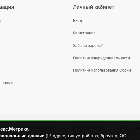
мация
Личный кабинет
е
Вход
Регистрация
Забыли пароль?
Политика конфиденциальности
Политика использования Cookie
орговли
ических стеллажей, металлических шкафов, штабелеров, тележек, талей
екс.Метрика
й характер и не может считаться публичной офертой, которая определ
рсональные данные
(IP-адрес, тип устройства, браузер, ОС,
и ценах воспользуйтесь контактами, указанными на сайте.
Минимальная