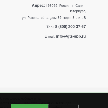
Адрес
:
198095, Россия, г. Санкт-
Петербург,
ул. Розенштейна, дом 39, корп. 3, лит. В
8 (800) 200-37-67
Тел.:
info@gts-spb.ru
E-mail:
, тельферов, лебедок и пр.
яется положениями статьи 437 (п.2) ГК РФ. Для
 сумма заказа составляет 3000 рублей.