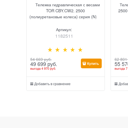
Тележка гидравлическая с весами
Тел
TOR CBY.CW2. 2500
2500
(полиуретановые колеса) серия (N)
Артикул:
1182511
54 669
 руб.
62 801
49 699
 руб.
55 57
Купить
выгода
4 970 руб.
выгода
7
Добавить в сравнение
Добав