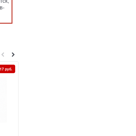
тск,
в-
17 руб.