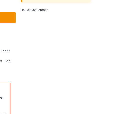
Нашли дешевле?
мпании
ля Вас
са