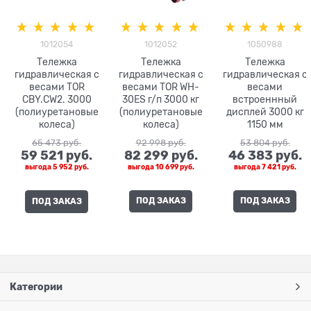
1012054
1012052
1050988
Тележка
Тележка
Тележка
гидравлическая с
гидравлическая с
гидравлическая с
весами TOR
весами TOR WH-
весами
CBY.CW2. 3000
30ES г/п 3000 кг
встроеннный
(полиуретановые
(полиуретановые
дисплей 3000 кг
колеса)
колеса)
1150 мм
полиуретановые
65 473
 руб.
92 998
 руб.
53 804
 руб.
колеса TOR AC-
59 521
 руб.
82 299
 руб.
46 383
 руб.
CW3
выгода
5 952 руб.
выгода
10 699 руб.
выгода
7 421 руб.
ПОД ЗАКАЗ
ПОД ЗАКАЗ
ПОД ЗАКАЗ
Категории