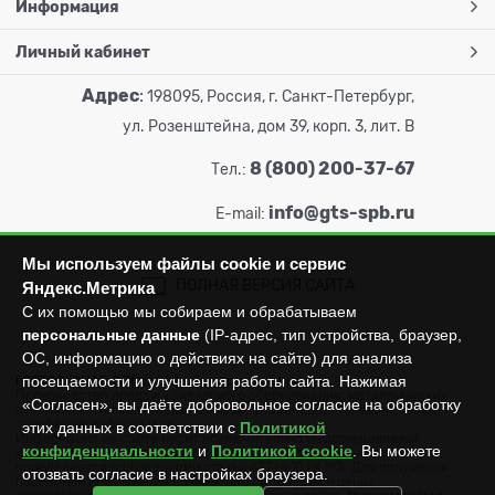
Информация
Личный кабинет
Адрес
:
198095, Россия, г. Санкт-Петербург,
ул. Розенштейна, дом 39, корп. 3, лит. В
8 (800) 200-37-67
Тел.:
info@gts-spb.ru
E-mail:
Мы используем файлы cookie и сервис
ПОЛНАЯ ВЕРСИЯ САЙТА
Яндекс.Метрика
С их помощью мы собираем и обрабатываем
персональные данные
(IP-адрес, тип устройства, браузер,
ОС, информацию о действиях на сайте) для анализа
посещаемости и улучшения работы сайта. Нажимая
ГОРТОРГСНАБ СПб
© 2026
Все права защищены.
Производство продажа складского оборудования: металлических
«Согласен», вы даёте добровольное согласие на обработку
стеллажей, металлических шкафов, штабелеров, тележек, талей,
тельферов, лебедок и пр.
этих данных в соответствии с
Политикой
Информация на сайте носит исключительно информационный
конфиденциальности
и
Политикой cookie
. Вы можете
характер и не может считаться публичной офертой, которая
определяется положениями статьи 437 (п.2) ГК РФ. Для получения
отозвать согласие в настройках браузера.
подробной информации об имеющихся товарах и ценах