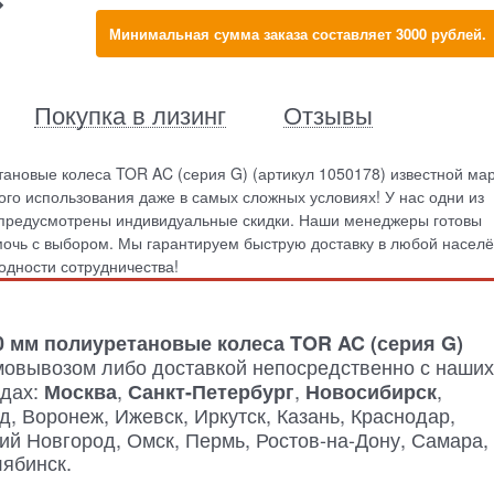
Минимальная сумма заказа составляет 3000 рублей.
Покупка в лизинг
Отзывы
тановые колеса TOR AC (серия G) (артикул 1050178) известной ма
го использования даже в самых сложных условиях! У нас одни из
в предусмотрены индивидуальные скидки. Наши менеджеры готовы
мочь с выбором. Мы гарантируем быструю доставку в любой насел
годности сотрудничества!
50 мм полиуретановые колеса TOR AC (серия G)
овывозом либо доставкой непосредственно с наших
одах:
,
,
,
Москва
Санкт-Петербург
Новосибирск
д, Воронеж, Ижевск, Иркутск, Казань, Краснодар,
й Новгород, Омск, Пермь, Ростов-на-Дону, Самара,
лябинск.