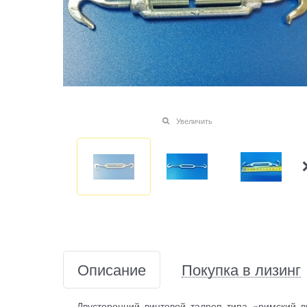
Увеличить
Описание
Покупка в лизинг
Двусторонний винтовой талреп типа «римский в