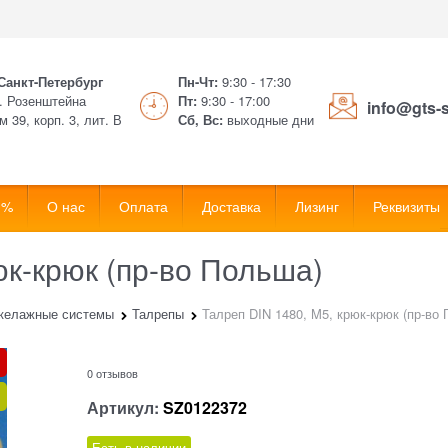
 Санкт-Петербург
Пн-Чт:
9:30 - 17:30
. Розенштейна
Пт:
9:30 - 17:00
info@gts-
м 39, корп. 3, лит. В
Сб, Вс:
выходные дни
 %
О нас
Оплата
Доставка
Лизинг
Реквизиты
юк-крюк (пр-во Польша)
келажные системы
Талрепы
Талреп DIN 1480, M5, крюк-крюк (пр-во
0 отзывов
Артикул:
SZ0122372
Есть в наличии