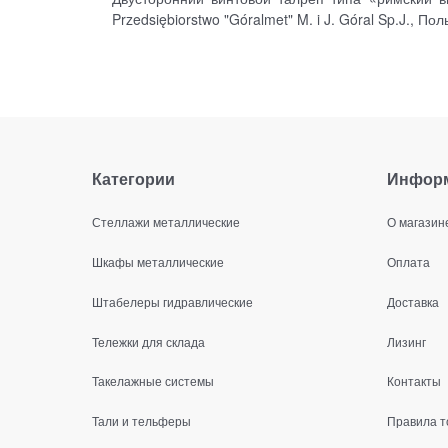
Przedsiębiorstwo "Góralmet" M. i J. Góral Sp.J., По
Категории
Инфор
Стеллажи металлические
О магазин
Шкафы металлические
Оплата
Штабелеры гидравлические
Доставка
Тележки для склада
Лизинг
Такелажные системы
Контакты
Тали и тельферы
Правила т