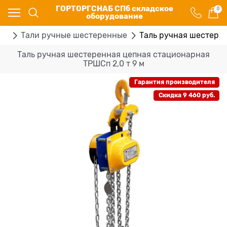
ГОРТОРГСНАБ СПб складское
0
оборудование
ры
Тали ручные шестеренные
Таль ручная шестерен
Таль ручная шестеренная цепная стационарная
ТРШСп 2,0 т 9 м
Гарантия производителя
Скидка 9 460 руб.