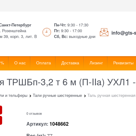
 Санкт-Петербург
Пн-Чт:
9:30 - 17:30
. Розенштейна
Пт:
9:30 - 17:00
info@gts-
м 39, корп. 3, лит. В
Сб, Вс:
выходные дни
 %
О нас
Оплата
Доставка
Лизинг
Реквизиты
 ТРШБп-3,2 т 6 м (П-IIa) УХЛ1 
ли и тельферы
Тали ручные шестеренные
Таль ручная шестеренная 
0 отзывов
Артикул:
1048662
Вес (кг):
77