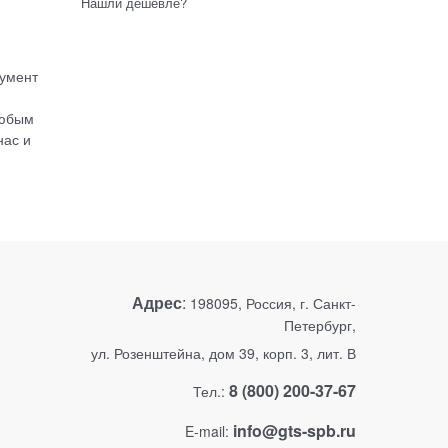
Нашли дешевле?
румент
любым
нас и
Адрес
:
198095, Россия, г. Санкт-
Петербург,
ул. Розенштейна, дом 39, корп. 3, лит. В
8 (800) 200-37-67
Тел.:
info@gts-spb.ru
E-mail: