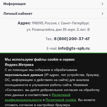
Информация
Личный кабинет
Адрес
:
198095, Россия, г. Санкт-Петербург,
ул. Розенштейна, дом 39, корп. 3, лит. В
8 (800) 200-37-67
Тел.:
info@gts-spb.ru
E-mail:
Мы используем файлы cookie и сервис
ПОЛНАЯ ВЕРСИЯ САЙТА
Яндекс.Метрика
С их помощью мы собираем и обрабатываем
персональные данные
(IP-адрес, тип устройства, браузер,
ОС, информацию о действиях на сайте) для анализа
посещаемости и улучшения работы сайта. Нажимая
ГОРТОРГСНАБ СПб
© 2026
Все права защищены.
Производство продажа складского оборудования: металлических
«Согласен», вы даёте добровольное согласие на обработку
стеллажей, металлических шкафов, штабелеров, тележек, талей,
тельферов, лебедок и пр.
этих данных в соответствии с
Политикой
Информация на сайте носит исключительно информационный
конфиденциальности
и
Политикой cookie
. Вы можете
характер и не может считаться публичной офертой, которая
определяется положениями статьи 437 (п.2) ГК РФ. Для получения
отозвать согласие в настройках браузера.
подробной информации об имеющихся товарах и ценах