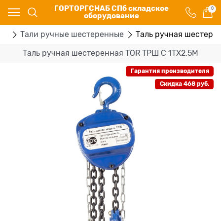
ГОРТОРГСНАБ СПб складское
0
оборудование
ры
Тали ручные шестеренные
Таль ручная шестере
Таль ручная шестеренная TOR ТРШ C 1ТХ2,5М
Гарантия производителя
Скидка 468 руб.