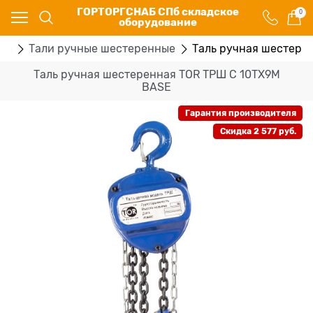
ГОРТОРГСНАБ СПб складское
0
оборудование
ры
Тали ручные шестеренные
Таль ручная шестере
Таль ручная шестеренная TOR ТРШ C 10ТХ9М
BASE
Гарантия производителя
Скидка 2 577 руб.