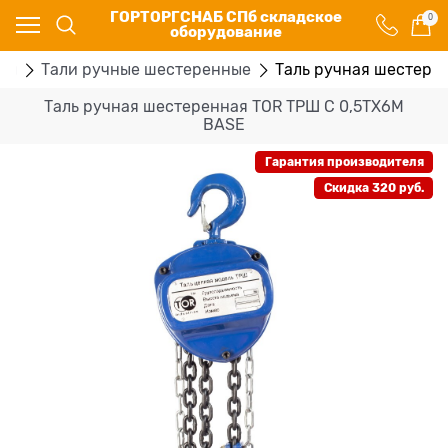
ГОРТОРГСНАБ СПб складское
0
оборудование
ры
Тали ручные шестеренные
Таль ручная шестере
Таль ручная шестеренная TOR ТРШ C 0,5ТХ6М
BASE
Гарантия производителя
Скидка 320 руб.