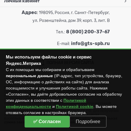
Личный кабинет
Адрес
:
198095, Россия, г. Санкт-Петербург,
ул. Розенштейна, дом 39, корп. 3, лит. В
8 (800) 200-37-67
Тел.:
info@gts-spb.ru
E-mail:
Мы используем файлы cookie и сервис
ПОЛНАЯ ВЕРСИЯ САЙТА
Яндекс.Метрика
С их помощью мы собираем и обрабатываем
персональные данные
(IP-адрес, тип устройства, браузер,
ОС, информацию о действиях на сайте) для анализа
посещаемости и улучшения работы сайта. Нажимая
ГОРТОРГСНАБ СПб
© 2026
Все права защищены.
Производство продажа складского оборудования: металлических
«Согласен», вы даёте добровольное согласие на обработку
стеллажей, металлических шкафов, штабелеров, тележек, талей,
тельферов, лебедок и пр.
этих данных в соответствии с
Политикой
Информация на сайте носит исключительно информационный
конфиденциальности
и
Политикой cookie
. Вы можете
характер и не может считаться публичной офертой, которая
определяется положениями статьи 437 (п.2) ГК РФ. Для получения
отозвать согласие в настройках браузера.
подробной информации об имеющихся товарах и ценах
воспользуйтесь контактами, указанными на сайте.
Минимальная
✅ Согласен
Подробнее
сумма заказа составляет 3000 рублей.