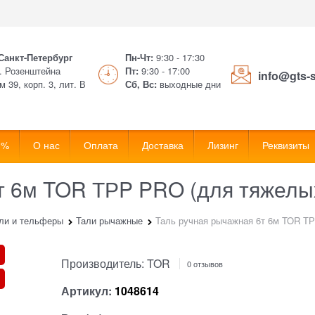
 Санкт-Петербург
Пн-Чт:
9:30 - 17:30
. Розенштейна
Пт:
9:30 - 17:00
info@gts-
м 39, корп. 3, лит. В
Сб, Вс:
выходные дни
 %
О нас
Оплата
Доставка
Лизинг
Реквизиты
т 6м TOR ТРP PRO (для тяжелы
ли и тельферы
Тали рычажные
Таль ручная рычажная 6т 6м TOR ТР
Производитель:
TOR
0 отзывов
Артикул:
1048614