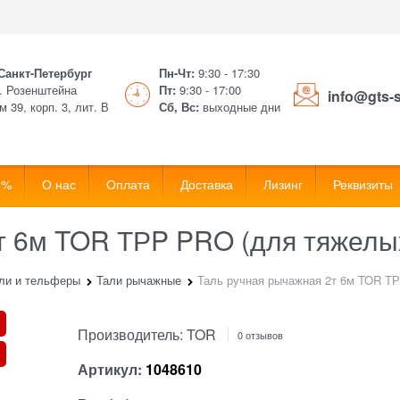
 Санкт-Петербург
Пн-Чт:
9:30 - 17:30
. Розенштейна
Пт:
9:30 - 17:00
info@gts-
м 39, корп. 3, лит. В
Сб, Вс:
выходные дни
 %
О нас
Оплата
Доставка
Лизинг
Реквизиты
т 6м TOR ТРP PRO (для тяжелы
ли и тельферы
Тали рычажные
Таль ручная рычажная 2т 6м TOR ТР
Производитель:
TOR
0 отзывов
Артикул:
1048610