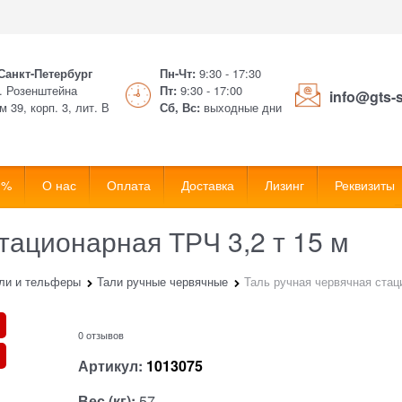
 Санкт-Петербург
Пн-Чт:
9:30 - 17:30
. Розенштейна
Пт:
9:30 - 17:00
info@gts-
м 39, корп. 3, лит. В
Сб, Вс:
выходные дни
 %
О нас
Оплата
Доставка
Лизинг
Реквизиты
тационарная ТРЧ 3,2 т 15 м
ли и тельферы
Тали ручные червячные
Таль ручная червячная стац
0 отзывов
Артикул:
1013075
Вес (кг):
57