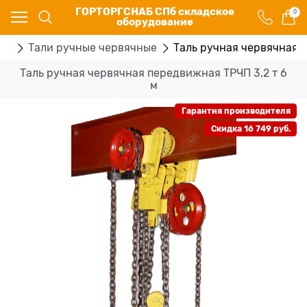
ГОРТОРГСНАБ СПб складское
0
оборудование
ры
Тали ручные червячные
Таль ручная червячная п
Таль ручная червячная передвижная ТРЧП 3,2 т 6
м
Гарантия производителя
Скидка 16 749 руб.