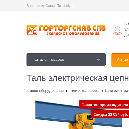
Ваш город:
Санкт-Петербург
г.
ул
до
Каталог товаров
Акции
Таль электрическая цеп
лог
Грузоподъемное оборудование
Тали и тельферы
Тали электри
Гарантия производителя
Скидка 23 057 руб.