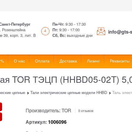
 Санкт-Петербург
Пн-Чт:
9:30 - 17:30
. Розенштейна
Пт:
9:30 - 17:00
info@gts-
м 39, корп. 3, лит. В
Сб, Вс:
выходные дни
 %
О нас
Оплата
Доставка
Лизинг
Реквизиты
ная TOR ТЭЦП (HHBD05-02T) 5,0
ческие цепные
Тали электрические цепные модели HHBD
Таль элек
Производитель:
TOR
0 отзывов
Артикул:
1006096