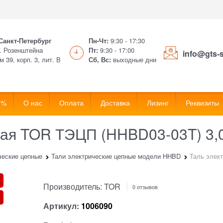
 Санкт-Петербург
Пн-Чт:
9:30 - 17:30
. Розенштейна
Пт:
9:30 - 17:00
info@gts-
м 39, корп. 3, лит. В
Сб, Вс:
выходные дни
 %
О нас
Оплата
Доставка
Лизинг
Реквизиты
ная TOR ТЭЦП (HHBD03-03T) 3,0
ческие цепные
Тали электрические цепные модели HHBD
Таль элек
Производитель:
TOR
0 отзывов
Артикул:
1006090