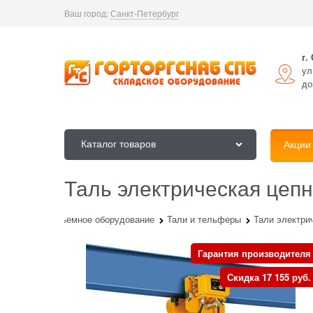
Ваш город:
Санкт-Петербург
г.
ул
до
Каталог товаров
Акции
Таль электрическая цеп
лог
Грузоподъемное оборудование
Тали и тельферы
Тали электри
Гарантия производителя
Скидка 17 155 руб.