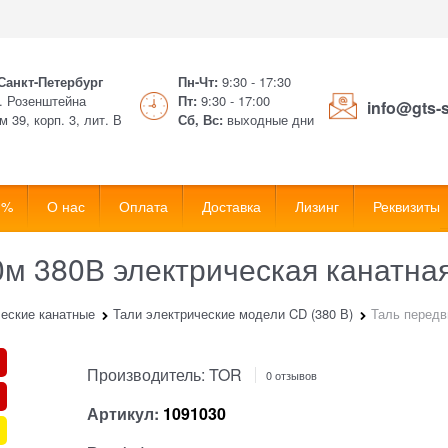
 Санкт-Петербург
Пн-Чт:
9:30 - 17:30
. Розенштейна
Пт:
9:30 - 17:00
info@gts-
м 39, корп. 3, лит. В
Сб, Вс:
выходные дни
 %
О нас
Оплата
Доставка
Лизинг
Реквизиты
0м 380В электрическая канатн
ческие канатные
Тали электрические модели CD (380 В)
Таль передв
Производитель:
TOR
0 отзывов
Артикул:
1091030