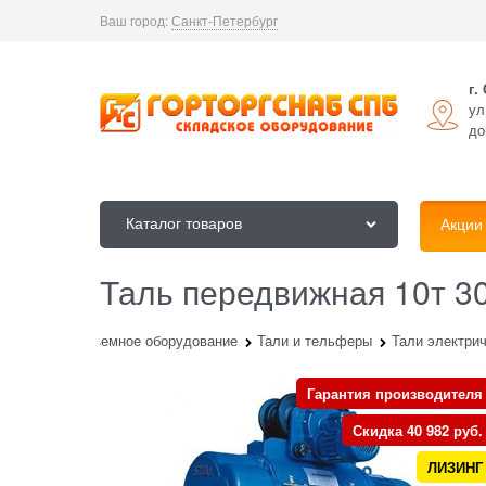
Ваш город:
Санкт-Петербург
г.
ул
до
Каталог товаров
Акции
Таль передвижная 10т 3
ог
Грузоподъемное оборудование
Тали и тельферы
Тали электри
Гарантия производителя
Скидка 40 982 руб.
ЛИЗИНГ