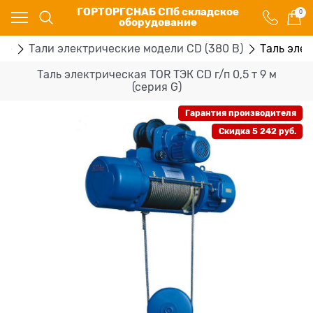
ГОРТОРГСНАБ СПб складское
0
оборудование
ые
Тали электрические модели CD (380 В)
Таль элек
Таль электрическая TOR ТЭК CD г/п 0,5 т 9 м
(серия G)
Гарантия производителя
Скидка 5 242 руб.