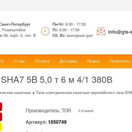
 Санкт-Петербург
Пн-Чт:
9:30 - 17:30
. Розенштейна
Пт:
9:30 - 17:00
info@gts-
м 39, корп. 3, лит. В
Сб, Вс:
выходные дни
 %
О нас
Оплата
Доставка
Лизинг
Реквизиты
SHA7 5B 5,0 т 6 м 4/1 380В
ические канатные
Тали электрические канатные европейского типа SH
Производитель:
TOR
0 отзывов
Артикул:
1050749