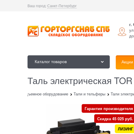
Ваш город:
Санкт-Петербург
г.
ул
до
Каталог товаров
Акции
Таль электрическая TOR 
алог
Грузоподъемное оборудование
Тали и тельферы
Тали электр
Гарантия производителя
Скидка 45 025 руб.
ЛИЗИНГ