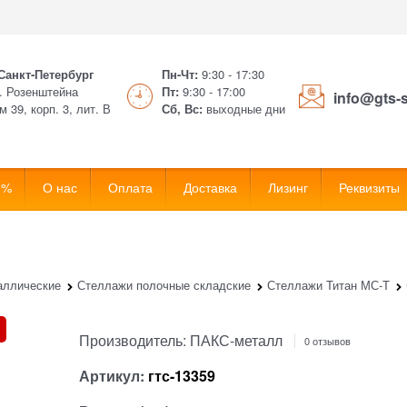
 Санкт-Петербург
Пн-Чт:
9:30 - 17:30
. Розенштейна
Пт:
9:30 - 17:00
info@gts-
м 39, корп. 3, лит. В
Сб, Вс:
выходные дни
 %
О нас
Оплата
Доставка
Лизинг
Реквизиты
аллические
Стеллажи полочные складские
Стеллажи Титан МС-Т
Производитель:
ПАКС-металл
0 отзывов
Артикул:
гтс-13359