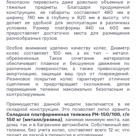
безопасно перевозить даже довольно объемные и
тяжелые предметы. Благодаря продуманной
конструкции, ее габариты составляют 480 мм в
ширину, 740 мм в глубину и 820 мм в высоту, что
делает ее удобной для эксплуатации в различных
условиях. Размер платформы 440 на 600 мм
предоставляет достаточно места для размещения
разнообразных грузов.
Особое внимание уделено качеству колес. Диаметр
колес составляет 100 мм, а их тип – металл.
обрезиненные. Такое сочетание материалов
обеспечивает плавное и бесшумное движение по
различным поверхностям, а также превосходную
амортизацию, защищая ваш груз от повреждений.
Резиновое покрытие колес гарантирует отличное
сцепление и предотвращает скольжение, делая
перемещение тележки максимально безопасным и
контролируемым.
Преимущество данной модели заключается в ее
складной конструкции. Это позволяет легко хранить
Складная платформенная тележка PH-150/100, г/п
150 кг (металл/резина)
, занимая минимум места, как
дома, так и в багажнике автомобиля. Собственный вес
тележки, без учета колес, составляет всего 12 кг, что
делает ее легкой в переноске и управлении.